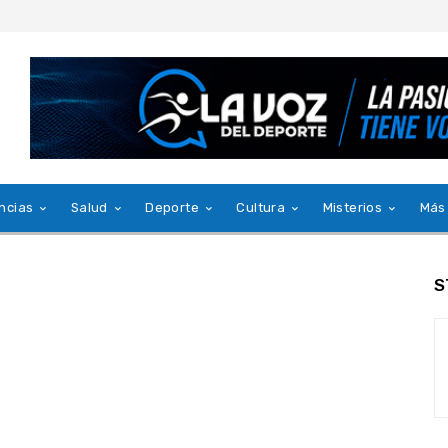
ncias
Salud
Deporte
Cultura
Misterios
Más
S