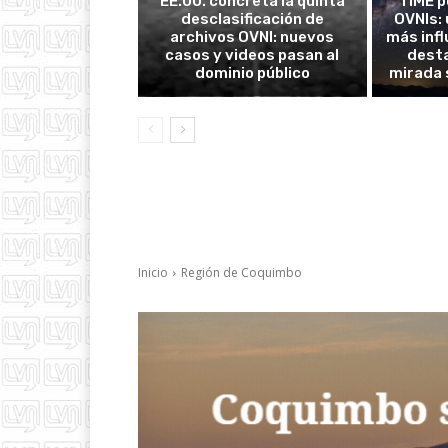
EE.UU. concreta la quinta
TIME p
desclasificación de
OVNIs: 
archivos OVNI: nuevos
más inf
casos y videos pasan al
desta
dominio público
mirada 