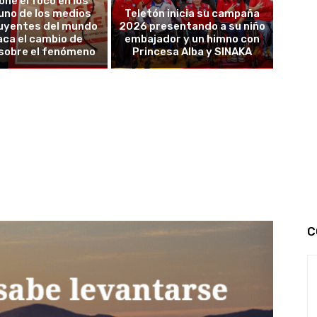
one el foco en los
uno de los medios
Teletón inicia su campaña
luyentes del mundo
2026 presentando a su niño
ca el cambio de
embajador y un himno con
sobre el fenómeno
Princesa Alba y SINAKA