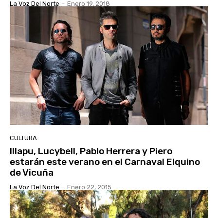
La Voz Del Norte
-
Enero 19, 2018
CULTURA
Illapu, Lucybell, Pablo Herrera y Piero
estarán este verano en el Carnaval Elquino
de Vicuña
La Voz Del Norte
-
Enero 22, 2015