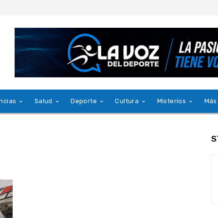
ncias
Salud
Deporte
Cultura
Misterios
Más
S