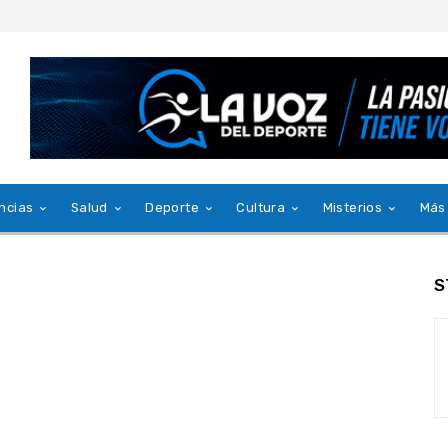
ncias
Salud
Deporte
Cultura
Misterios
Más
S