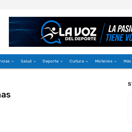
ncias
Salud
Deporte
Cultura
Misterios
Más
S
nas