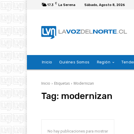
C
17.3
La Serena
Sábado, Agosto 8, 2026
Inicio
Quiénes Somos
Región
Tende
Inicio
Etiquetas
Modernizan
Tag:
modernizan
No hay publicaciones para mostrar