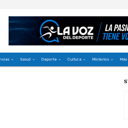
ncias
Salud
Deporte
Cultura
Misterios
Más
S