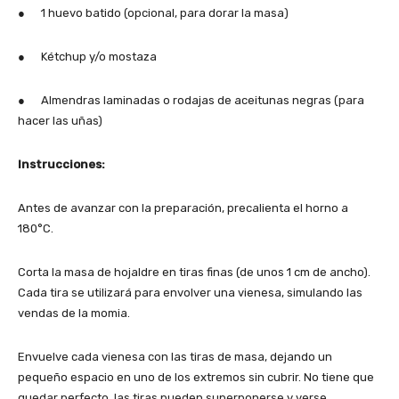
● 1 huevo batido (opcional, para dorar la masa)
● Kétchup y/o mostaza
● Almendras laminadas o rodajas de aceitunas negras (para
hacer las uñas)
Instrucciones:
Antes de avanzar con la preparación, precalienta el horno a
180°C.
Corta la masa de hojaldre en tiras finas (de unos 1 cm de ancho).
Cada tira se utilizará para envolver una vienesa, simulando las
vendas de la momia.
Envuelve cada vienesa con las tiras de masa, dejando un
pequeño espacio en uno de los extremos sin cubrir. No tiene que
quedar perfecto, las tiras pueden superponerse y verse