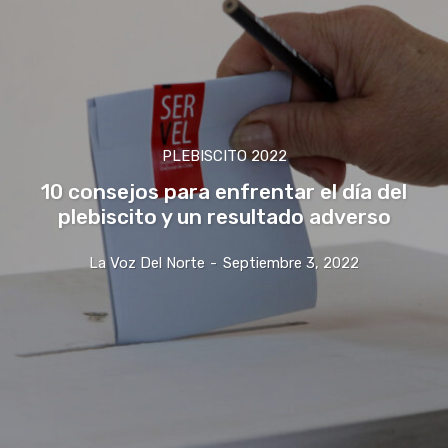
PLEBISCITO 2022
10 consejos para enfrentar el día del
plebiscito y un resultado adverso
La Voz Del Norte
-
Septiembre 3, 2022