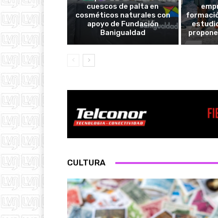
cuescos de palta en
empr
cosméticos naturales con
formació
apoyo de Fundación
estudio
Banigualdad
propone
CULTURA