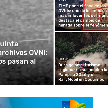
TIME pone el foco en los
OVNIs: uno de los medios
más influyentes del mun
destaca el cambio de
mirada sobre el fenóme
quinta
archivos OVNI:
os pasan al
TURISMO
Duro golpe al turismo
regional: se suspenden la
Pampilla 2026 y el
RallyMobil en Coquimbo