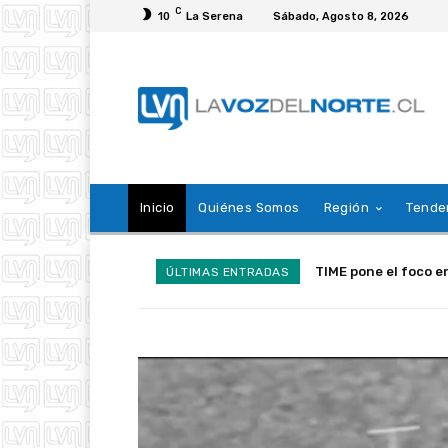
C
10
La Serena
Sábado, Agosto 8, 2026
Inicio
Quiénes Somos
Región
Tende
Teletón inicia su c
ÚLTIMAS ENTRADAS