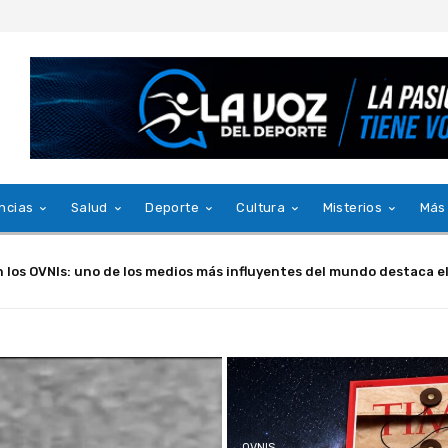
ncias
Salud
Deporte
Cultura
Misterios
Más
ampaña 2026 presentando a su niño embajador y un himno con Princ
OVNIS