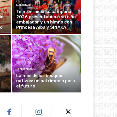
NACIONALES
Teletón inicia su campaña
do
2026 presentando a su niño
embajador y un himno con
no
Princesa Alba y SINAKA
TENDENCIAS
La miel de los bosques
nativos: un patrimonio para
el futuro