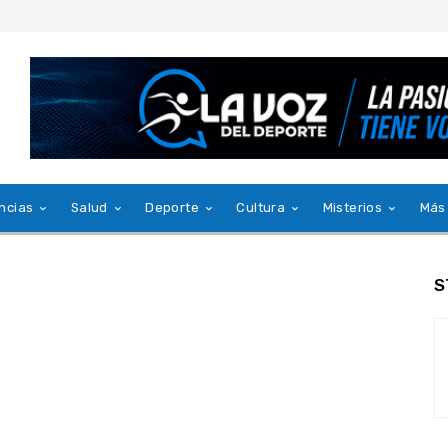
ncias
Salud
Deporte
Cultura
Misterios
Más
S