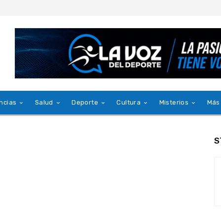
ncias
Salud
Deporte
Cultura
Misterios
Más
S